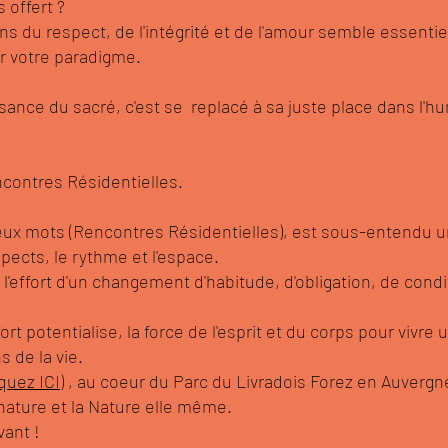
 offert ?
ns du respect, de l'intégrité et de l'amour semble essentiel
r votre paradigme.
sance du sacré, c'est se replacé à sa juste place dans l'humi
ncontres Résidentielles.
ux mots (Rencontres Résidentielles), est sous-entendu u
spects, le rythme et l'espace.
 l'effort d'un changement d'habitude, d'obligation, de con
ort potentialise, la force de l'esprit et du corps pour vivre
s de la vie.
iquez ICI
) , au coeur du Parc du Livradois Forez en Auverg
ature et la Nature elle même.
vant !