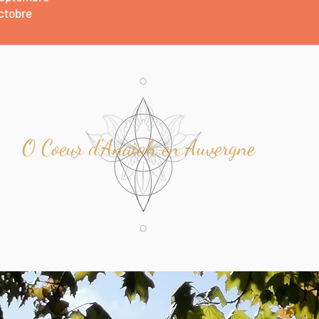
ctobre
O Coeur d'Anaïah en Auvergne