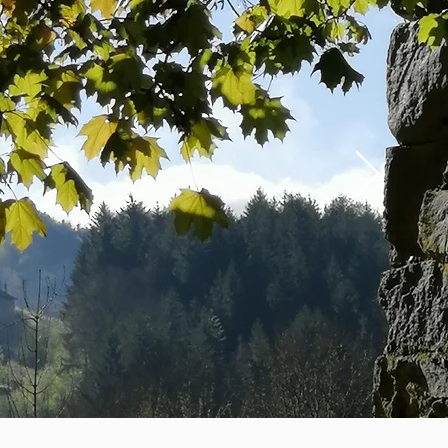
 et
et