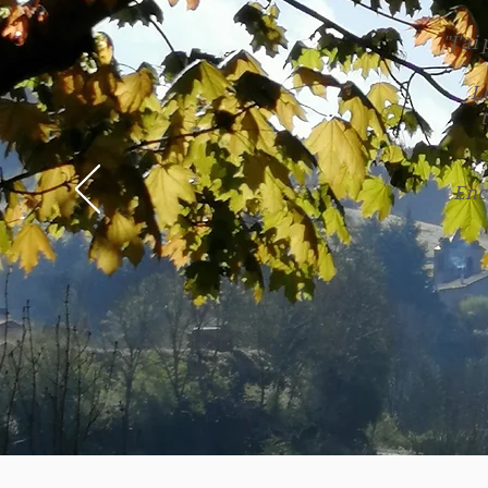
"J'ai
Le
Enco