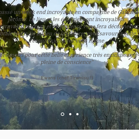
 passé un week end incroyable en compagnie de Gabrielle
Jérôme. Le lieu et les énergies sont incroyables.
 travail d'ancrage et de présence vous fera déconnecter
totalement. Au milieu de la nature, vous savourez cette
reconnexion avec vous même
re merci pour cette belle expérience très enrichissante 
pleine de conscience"
Ewans (chef Tiramisu !)