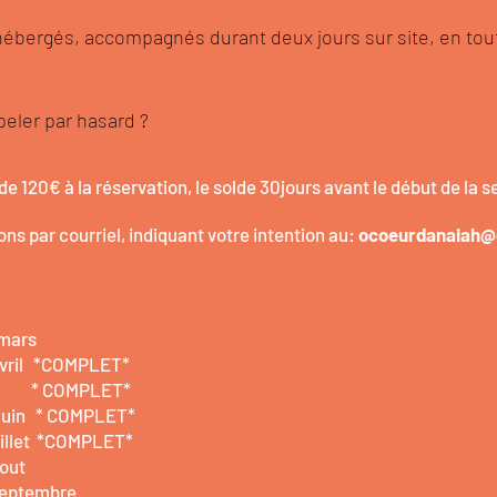
 hébergés, accompagnés durant deux jours sur site, en tout
peler par hasard ?
e 120€ à la réservation, le solde 30jours avant le début de la s
ns par courriel, indiquant votre intention au:
ocoeurdanaiah@
 mars
avril *COMPLET*
mai * COMPLET*
 juin * COMPLET*
uillet *COMPLET*
out
septembre