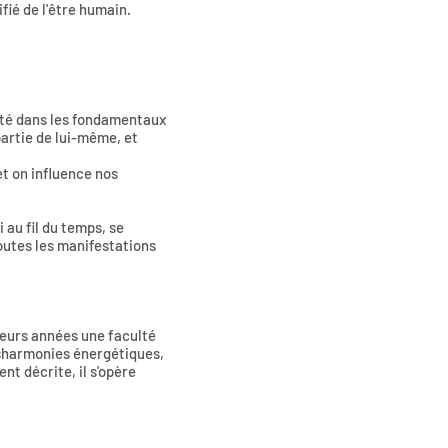
ié de l'être humain.
cité dans les fondamentaux
partie de lui-même, et
et on influence nos
 au fil du temps, se
toutes les manifestations
sieurs années une faculté
dysharmonies énergétiques,
nt décrite, il s'opère