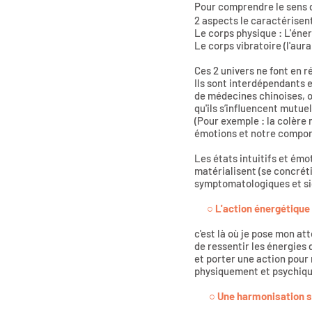
Pour comprendre le sens d
2 aspects le caractérisent
Le corps physique : L'éner
Le corps vibratoire (l'aura.
Ces 2 univers ne font en ré
Ils sont interdépendants e
de médecines chinoises, ou
qu'ils s’influencent mutue
(Pour exemple : la colère n
émotions et notre compo
Les états intuitifs et émo
matérialisent (se concréti
symptomatologiques et sig
○
L'action énergétique
c'est là où je pose mon at
de ressentir les énergies
et porter une action pour 
physiquement et psychiqu
○
Une harmonisation s