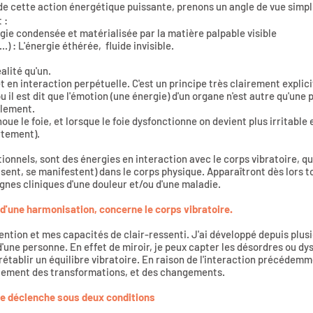
e cette action énergétique puissante, prenons un angle de vue simplif
 :
gie condensée et matérialisée par la matière palpable visible
..) : L'énergie éthérée, fluide invisible.
alité qu'un.
t en interaction perpétuelle. C'est un principe très clairement expli
 il est dit que l'émotion (une énergie) d'un organe n'est autre qu'une 
llement.
oue le foie, et lorsque le foie dysfonctionne on devient plus irritable 
rtement).
tionnels, sont des énergies en interaction avec le corps vibratoire, qui
sent, se manifestent) dans le corps physique. Apparaîtront dès lors 
nes cliniques d'une douleur et/ou d'une maladie.
 d'une harmonisation, concerne le corps vibratoire.
tention et mes capacités de clair-ressenti. J'ai développé depuis plu
 d'une personne. En effet de miroir, je peux capter les désordres ou 
rétablir un équilibre vibratoire. En raison de l'interaction précédemme
ement des transformations, et des changements.
e déclenche sous deux conditions