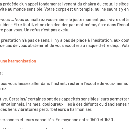
a précède d'un appel fondamental venant du chakra du cœur, le siège 
ité au monde sensible. Votre corps est un temple, nul ne saurait y en
ez-vous ... Vous connaîtrez vous-même le juste moment pour vivre cett
ides : Etre l'outil, et ne rien décider par moi-même, être dans l'écou
re pour vous. Un refus n'est pas exclu.
restation n'a pas de sens, il n'y a pas de place à l'hésitation, aux dout
s ce cas de vous abstenir et de vous écouter au risque d'être déçu. Vot
 une harmonisation
e :
vous vous laissez aller dans l'instant, rester à l'écoute de vous-même,
rez.
ative. Certains/ certaines ont des capacités sensibles leurs permetta
émotionnels, intimes, douloureux, liés à des défunts ou d'anciennes m
 des liens vibratoires perturbateurs à harmoniser.
 personnes et leurs capacités. En moyenne entre 1h00 et 1h30 .