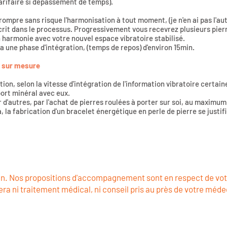
arifaire si dépassement de temps).
rrompre sans risque l'harmonisation à tout moment, (je n'en ai pas l'aut
crit dans le processus. Progressivement vous recevrez plusieurs pierre
 harmonie avec votre nouvel espace vibratoire stabilisé.
y a une phase d'intégration, (temps de repos) d'environ 15min.
e sur mesure
tion, selon la vitesse d'intégration de l'information vibratoire certai
ort minéral avec eux.
r d'autres, par l'achat de pierres roulées à porter sur soi, au maximum
là, la fabrication d'un bracelet énergétique en perle de pierre se justif
. Nos propositions d'accompagnement sont en respect de vo
ra ni traitement médical, ni conseil pris au près de votre médec