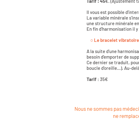
Tarif : 45
€. (Ajustement t
Il vous est possible d'inte
La variable minérale s'ins
une structure minérale en
En fin d'harmonisation il 
○
Le bracelet vibratoir
A la suite d'une harmonisa
besoin d'emporter de supp
Ce dernier se traduit, pou
boucle d'oreille...). Au-de
Tarif
: 35€
Nous ne sommes pas médecin
ne remplace