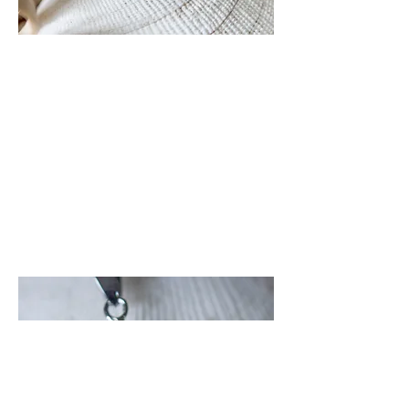
En solo
Vous savez ce qu'il vous faut?
C'est par Ici