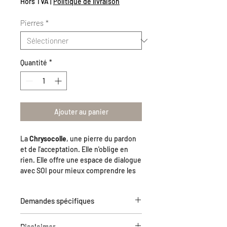
Hors TVA
|
Politique de livraison
Pierres
*
Quantité
*
Ajouter au panier
La
Chrysocolle
, une pierre du pardon
et de l'acceptation. Elle n'oblige en
rien. Elle offre une espace de dialogue
avec SOI pour mieux comprendre les
paroles, les actions des personnes qui
nous entourent et nous
Demandes spécifiques
accompagnent sur ce chemin de vie
afin de saisir le message réel des
Si vous ne trouvez pas votre bonheur
partages du passés qui nous ont
Disclaimer