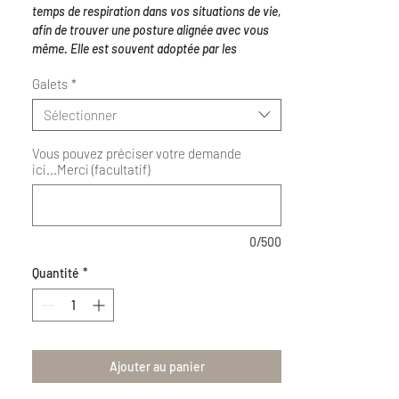
temps de respiration dans vos situations de vie,
afin de trouver une posture alignée avec vous
même. Elle est souvent adoptée par les
thérapeutes ou personnes dans des exercises
Galets
*
d'accompagnement de l'autre, dans le but de
créer une bulle de discernement et
Sélectionner
d'écoute...plus communément considérée
comme une pierre de protection.
Vous pouvez préciser votre demande
Sélection extra
, par son eclat de bleu
ici...Merci (facultatif)
spectrolite.
Galets pesant entre 70 - 200g
0/500
SOINS A APPORTER A VOTRE PIERRE -
La
Quantité
Labradorite
*
appréciera d'être purifiée par
fumigation (sauge blanche ou encens), par le
son (bols sonores, cristal, chant), pour
ensuite se regénérer à la pleine lune.
Ajouter au panier