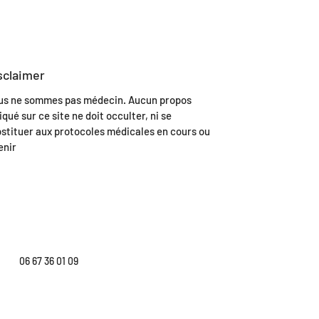
intenses (colères à répétition,
environnement hostile) il peut être
nécessaire de purifier par fumigation (
sauge blanche, encens, la terre), pour
ensuite être rechargée au soleil.
sclaimer
us ne sommes pas médecin. Aucun propos
iqué sur ce site ne doit occulter, ni se
stituer aux protocoles médicales en cours ou
enir
06 67 36 01 09