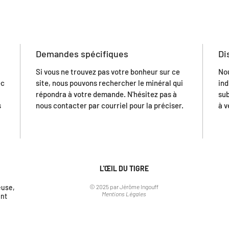
Demandes spécifiques
Di
Si vous ne trouvez pas votre bonheur sur ce
No
ec
site, nous pouvons rechercher le minéral qui
ind
répondra à votre demande. N'hésitez pas à
sub
s
nous contacter par courriel pour la préciser.
à v
L'ŒIL DU TIGRE
euse,
© 2025 par Jérôme Ingouff
Mentions Légales
nt