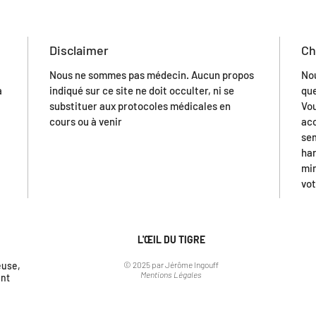
Disclaimer
Ch
Nous ne sommes pas médecin. Aucun propos
Nou
a
indiqué sur ce site ne doit occulter, ni se
que
substituer aux protocoles médicales en
Vou
cours ou à venir
ac
sem
har
min
vot
L'ŒIL DU TIGRE
euse,
© 2025 par Jérôme Ingouff
Mentions Légales
nt